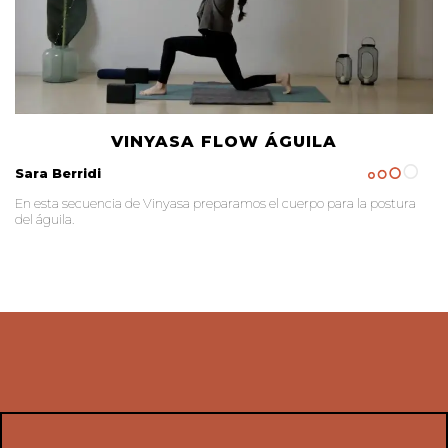
VINYASA FLOW ÁGUILA
Sara Berridi
En esta secuencia de Vinyasa preparamos el cuerpo para la postura
del águila.