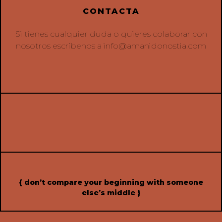
CONTACTA
Si tienes cualquier duda o quieres colaborar con
nosotros escríbenos a
info@amanidonostia.com
{ don’t compare your beginning with someone
else’s middle }