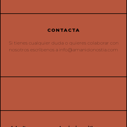
CONTACTA
Si tienes cualquier duda o quieres colaborar con
nosotros escríbenos a
info@amanidonostia.com