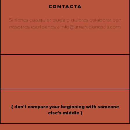
CONTACTA
Si tienes cualquier duda o quieres colaborar con
nosotros escríbenos a
info@amanidonostia.com
{ don’t compare your beginning with someone
else’s middle }