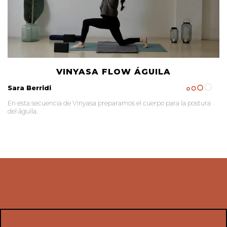
VINYASA FLOW ÁGUILA
Sara Berridi
En esta secuencia de Vinyasa preparamos el cuerpo para la postura
del águila.