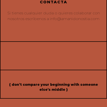
CONTACTA
Si tienes cualquier duda o quieres colaborar con
nosotros escríbenos a
info@amanidonostia.com
{ don’t compare your beginning with someone
else’s middle }