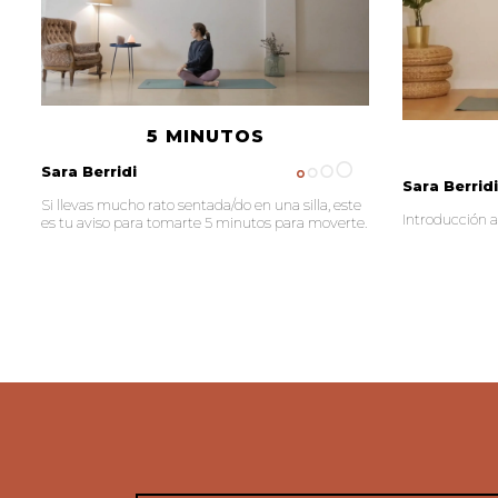
5 MINUTOS
Sara Berridi
Sara Berridi
Si llevas mucho rato sentada/do en una silla, este
Introducción 
es tu aviso para tomarte 5 minutos para moverte.