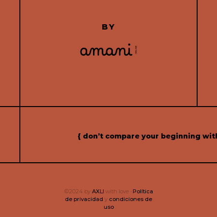
BY
{ don’t compare your beginning wit
©2024 by
AXLI
with love ·
Política
de privacidad
y
condiciones de
uso