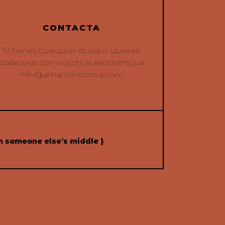
CONTACTA
Si tienes cualquier duda o quieres
colaborar con nosotros escríbenos a
info@amanidonostia.com
h someone else’s middle }