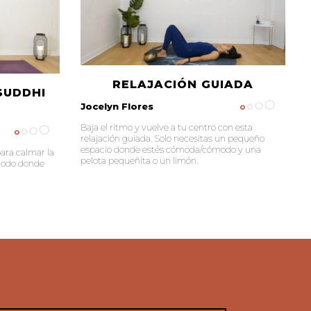
RELAJACIÓN GUIADA
SUDDHI
Jocelyn Flores
Baja el ritmo y vuelve a tu centro con esta
relajación guiada. Solo necesitas un pequeño
espacio donde estés cómoda/cómodo y una
ara calmar la
pelota pequeñita o un limón.
ómodo donde