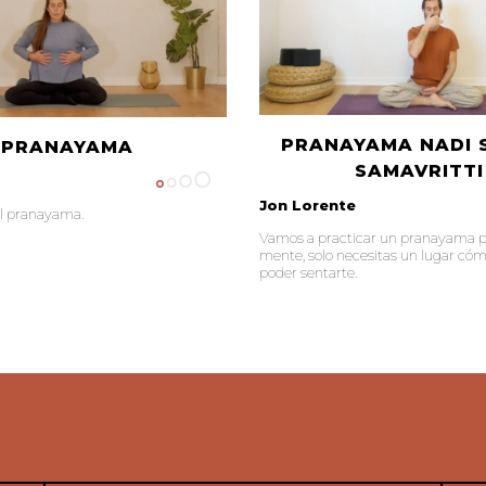
PRANAYAMA NADI 
PRANAYAMA
SAMAVRITTI
Jon Lorente
al pranayama.
Vamos a practicar un pranayama p
mente, solo necesitas un lugar c
poder sentarte.