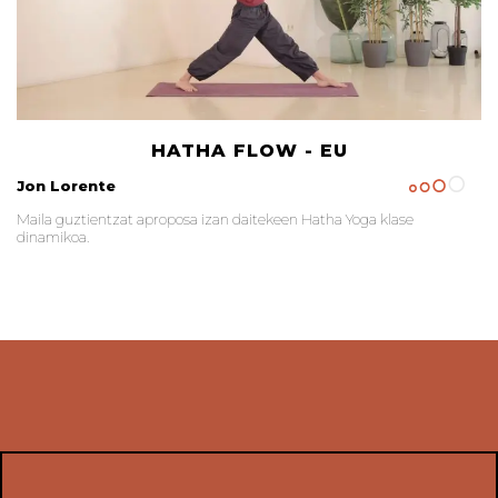
HATHA FLOW - EU
Jon Lorente
Maila guztientzat aproposa izan daitekeen Hatha Yoga klase
dinamikoa.