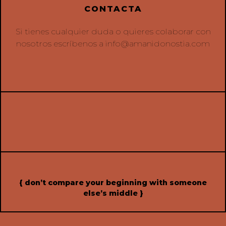
CONTACTA
Si tienes cualquier duda o quieres colaborar con
nosotros escríbenos a
info@amanidonostia.com
{ don’t compare your beginning with someone
else’s middle }