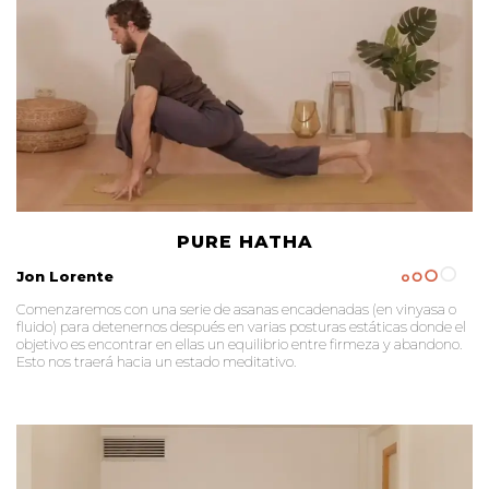
PURE HATHA
Jon Lorente
Comenzaremos con una serie de asanas encadenadas (en vinyasa o
fluido) para detenernos después en varias posturas estáticas donde el
objetivo es encontrar en ellas un equilibrio entre firmeza y abandono.
Esto nos traerá hacia un estado meditativo.