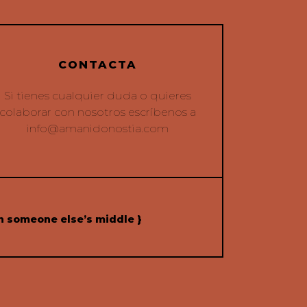
CONTACTA
Si tienes cualquier duda o quieres
colaborar con nosotros escríbenos a
info@amanidonostia.com
h someone else’s middle }