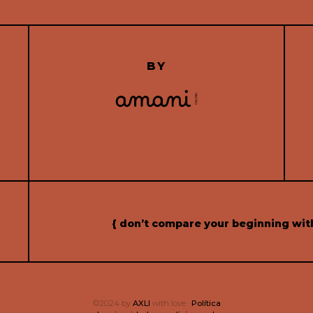
BY
{ don’t compare your beginning wit
©2024 by
AXLI
with love ·
Política