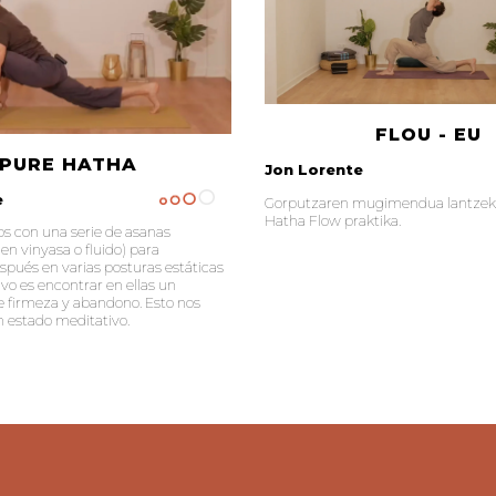
FLOU - EU
PURE HATHA
Jon Lorente
e
Gorputzaren mugimendua lantzek
Hatha Flow praktika.
 con una serie de asanas
n vinyasa o fluido) para
pués en varias posturas estáticas
ivo es encontrar en ellas un
re firmeza y abandono. Esto nos
n estado meditativo.