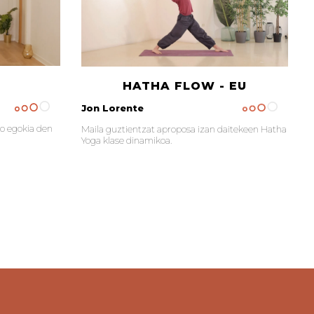
HATHA FLOW - EU
Jon Lorente
o egokia den
Maila guztientzat aproposa izan daitekeen Hatha
Yoga klase dinamikoa.