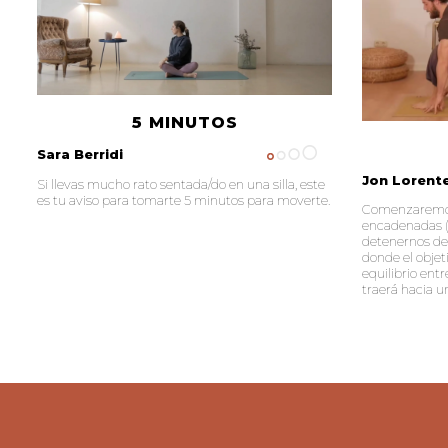
5 MINUTOS
Sara Berridi
Jon Lorent
Si llevas mucho rato sentada/do en una silla, este
es tu aviso para tomarte 5 minutos para moverte.
Comenzaremos
encadenadas (e
detenernos des
donde el objet
equilibrio ent
traerá hacia u