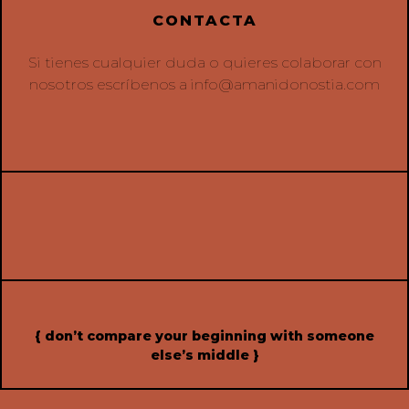
CONTACTA
Si tienes cualquier duda o quieres colaborar con
nosotros escríbenos a
info@amanidonostia.com
{ don’t compare your beginning with someone
else’s middle }