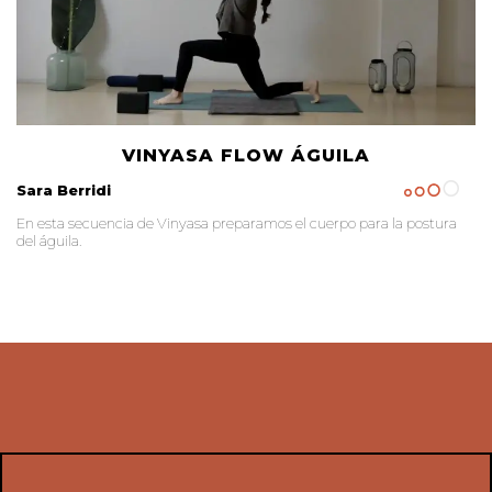
VINYASA FLOW ÁGUILA
Sara Berridi
En esta secuencia de Vinyasa preparamos el cuerpo para la postura
del águila.