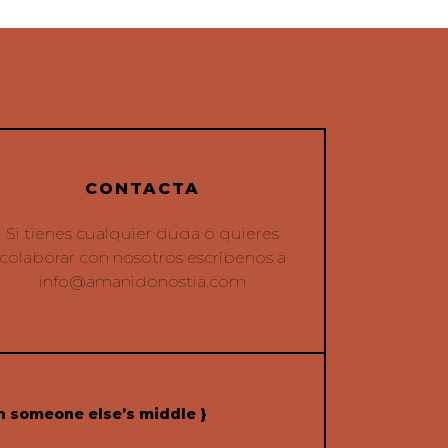
CONTACTA
Si tienes cualquier duda o quieres
colaborar con nosotros escríbenos a
info@amanidonostia.com
h someone else’s middle }