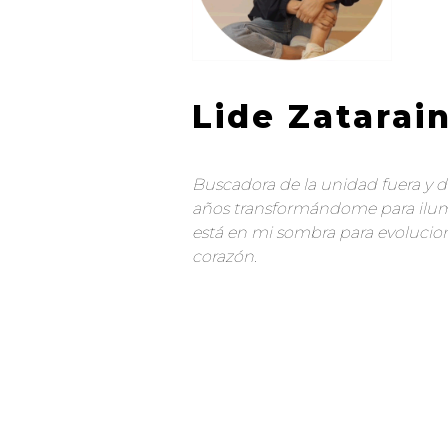
Lide Zatarai
Buscadora de la unidad fuera y d
años transformándome para ilum
está en mi sombra para evolucion
corazón.