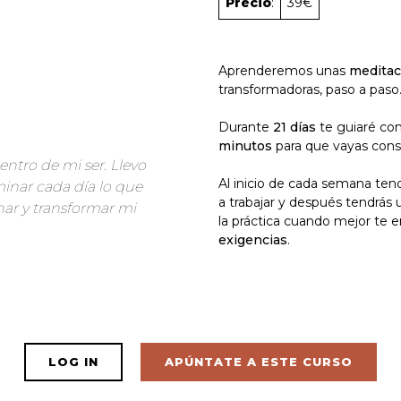
Precio
:
39€
Aprenderemos unas
meditac
transformadoras, paso a paso
n
Durante
21 días
te guiaré co
minutos
para que vayas cons
entro de mi ser. Llevo
Al inicio de cada semana te
inar cada día lo que
a trabajar y después tendrás
ar y transformar mi
la práctica cuando mejor te e
exigencias
.
LOG IN
APÚNTATE A ESTE CURSO