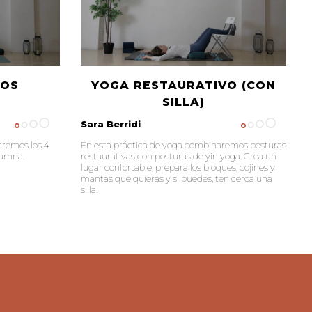
TOS
YOGA RESTAURATIVO (CON
SILLA)
Sara Berridi
aremos los 4
En esta práctica de yoga combinaremos posturas
lumna.
restaurativas con posturas de yin yoga. Crea un
lugar confortable, prepara los bloques, cojines y
mantas que quieras y si puedes, ten cerca una
silla.