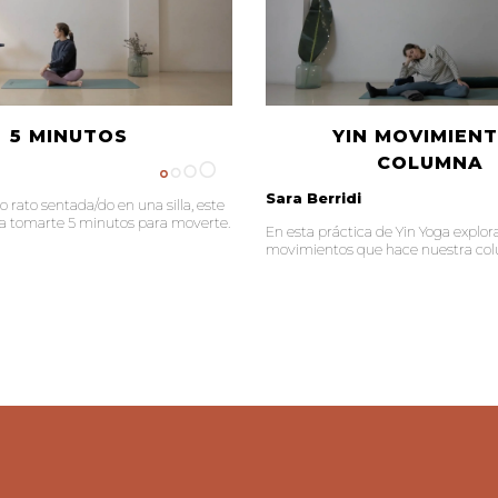
5 MINUTOS
YIN MOVIMIEN
COLUMNA
Sara Berridi
o rato sentada/do en una silla, este
ra tomarte 5 minutos para moverte.
En esta práctica de Yin Yoga explor
movimientos que hace nuestra co