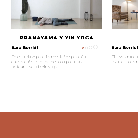
PRANAYAMA Y YIN YOGA
Sara Berridi
Sara Berridi
En esta clase practicamos la "respiración
Si llevas much
cuadrada" y terminamos con posturas
es tu aviso pa
restaurativas de yin yoga.