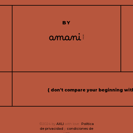
BY
{ don’t compare your beginning wit
©2024 by
AXLI
with love ·
Política
de privacidad
y
condiciones de