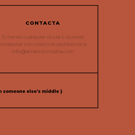
CONTACTA
Si tienes cualquier duda o quieres
colaborar con nosotros escríbenos a
info@amanidonostia.com
h someone else’s middle }